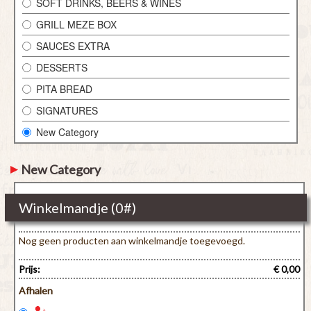
SOFT DRINKS, BEERS & WINES
GRILL MEZE BOX
SAUCES EXTRA
DESSERTS
PITA BREAD
SIGNATURES
New Category
New Category
Winkelmandje (
0
#)
Nog geen producten aan winkelmandje toegevoegd.
Prijs:
€ 0,00
Afhalen