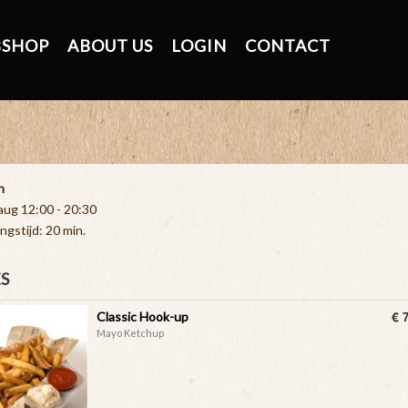
SHOP
ABOUT US
LOGIN
CONTACT
n
 aug
12:00 - 20:30
ngstijd: 20 min.
ES
€ 
Classic Hook-up
​Mayo Ketchup