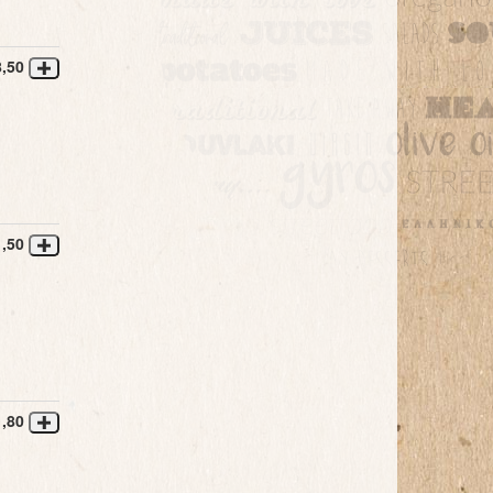
8,50
1,50
1,80