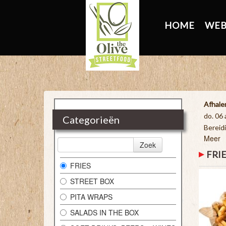
HOME
WEB
Afhale
do. 06
Categorieën
Bereidi
Meer
Zoek
FRI
FRIES
STREET BOX
PITA WRAPS
SALADS IN THE BOX